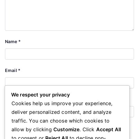
Name
*
Email
*
We respect your privacy
Website
Cookies help us improve your experience,
deliver personalized content, and analyze
traffic. You can choose which cookies to
Save my name, email, and website in this browser for the
allow by clicking
Customize
. Click
Accept All
next time I comment.
to consent or
Reject All
to decline non-