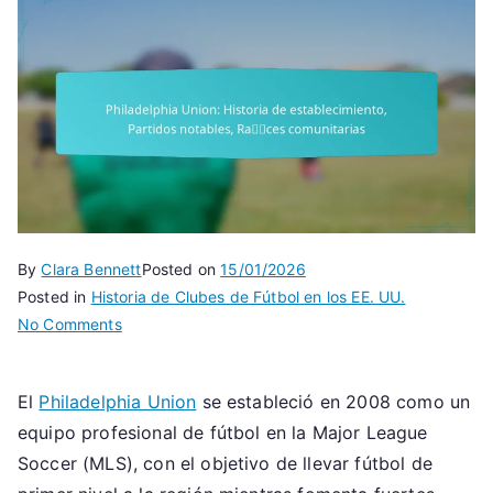
By
Clara Bennett
Posted on
15/01/2026
Posted in
Historia de Clubes de Fútbol en los EE. UU.
on
No Comments
Philadelphia
Union:
El
Philadelphia Union
se estableció en 2008 como un
Historia
equipo profesional de fútbol en la Major League
de
establecimiento,
Soccer (MLS), con el objetivo de llevar fútbol de
Partidos