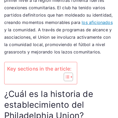
primer nivel a la región mientras fomenta fuertes
notables,
conexiones comunitarias. El club ha tenido varios
Raíces
partidos definitorios que han moldeado su identidad,
comunitarias
creando momentos memorables para
los aficionados
y la comunidad. A través de programas de alcance y
asociaciones, el Union se involucra activamente con
la comunidad local, promoviendo el fútbol a nivel
grassroots y mejorando los lazos comunitarios.
Key sections in the article:
¿Cuál es la historia de
establecimiento del
Philadelphia Union?