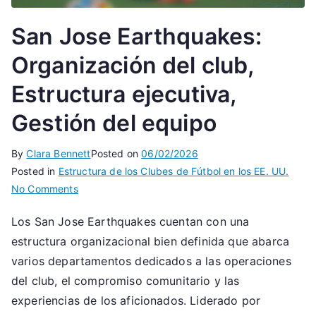
San Jose Earthquakes:
Organización del club,
Estructura ejecutiva,
Gestión del equipo
By
Clara Bennett
Posted on
06/02/2026
Posted in
Estructura de los Clubes de Fútbol en los EE. UU.
on
No Comments
San
Los San Jose Earthquakes cuentan con una
Jose
estructura organizacional bien definida que abarca
Earthquakes:
Organización
varios departamentos dedicados a las operaciones
del
del club, el compromiso comunitario y las
club,
experiencias de los aficionados. Liderado por
Estructura