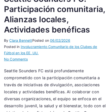
Participación comunitaria,
Alianzas locales,
Actividades benéficas
By
Clara Bennett
Posted on
06/02/2026
Posted in
Involucramiento Comunitario de los Clubes de
Fútbol en los EE. UU.
on
No Comments
Seattle
Seattle Sounders FC está profundamente
Sounders
comprometido con la participación comunitaria a
FC:
Participación
través de iniciativas de divulgación, asociaciones
comunitaria,
locales y actividades benéficas. Al colaborar con
Alianzas
diversas organizaciones, el equipo se enfoca en el
locales,
desarrollo juvenil, la salud y el bienestar, todo con el
Actividades