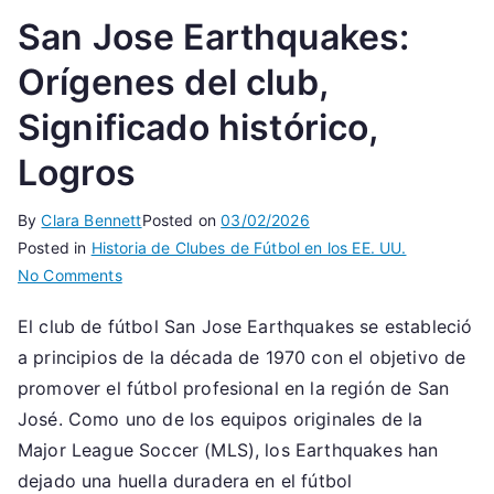
San Jose Earthquakes:
Orígenes del club,
Significado histórico,
Logros
By
Clara Bennett
Posted on
03/02/2026
Posted in
Historia de Clubes de Fútbol en los EE. UU.
on
No Comments
San
El club de fútbol San Jose Earthquakes se estableció
Jose
a principios de la década de 1970 con el objetivo de
Earthquakes:
Orígenes
promover el fútbol profesional en la región de San
del
José. Como uno de los equipos originales de la
club,
Major League Soccer (MLS), los Earthquakes han
Significado
dejado una huella duradera en el fútbol