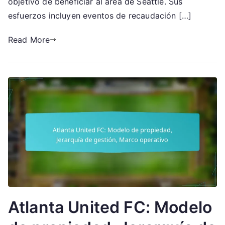
objetivo de beneficiar al área de Seattle. Sus
benéficas
esfuerzos incluyen eventos de recaudación […]
Read More
Atlanta United FC: Modelo