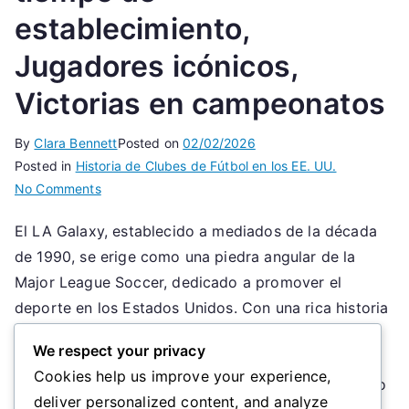
establecimiento,
Jugadores icónicos,
Victorias en campeonatos
By
Clara Bennett
Posted on
02/02/2026
Posted in
Historia de Clubes de Fútbol en los EE. UU.
on
No Comments
LA
El LA Galaxy, establecido a mediados de la década
Galaxy:
de 1990, se erige como una piedra angular de la
Línea
de
Major League Soccer, dedicado a promover el
tiempo
deporte en los Estados Unidos. Con una rica historia
de
de victorias en campeonatos y un plantel de
establecimiento,
We respect your privacy
jugadores icónicos, el equipo ha moldeado
Jugadores
Cookies help us improve your experience,
significativamente el panorama del fútbol americano
icónicos,
deliver personalized content, and analyze