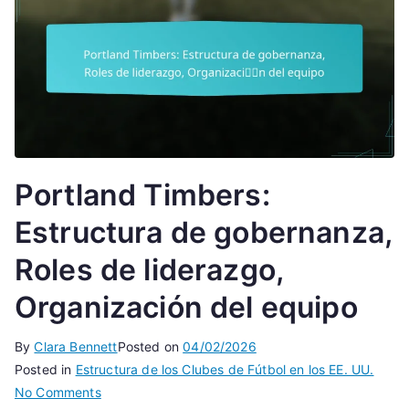
Portland Timbers:
Estructura de gobernanza,
Roles de liderazgo,
Organización del equipo
By
Clara Bennett
Posted on
04/02/2026
Posted in
Estructura de los Clubes de Fútbol en los EE. UU.
on
No Comments