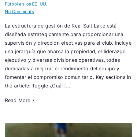
Fútbol en los EE. UU.
on
No Comments
Real
La estructura de gestión de Real Salt Lake está
Salt
diseñada estratégicamente para proporcionar una
Lake:
Estructura
supervisión y dirección efectivas para el club. Incluye
de
una jerarquía que abarca la propiedad, el liderazgo
gestión,
ejecutivo y diversas divisiones operativas, todas
Roles
dedicadas a mejorar el rendimiento del equipo y
clave,
fomentar el compromiso comunitario. Key sections in
Divisiones
the article: Toggle ¿Cuál […]
operativas
Read More