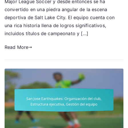
Antecedentes
Major League Soccer y desde entonces se ha
históricos,
convertido en una piedra angular de la escena
Logros
deportiva de Salt Lake City. El equipo cuenta con
significativos,
una rica historia llena de logros significativos,
Cultura
incluidos títulos de campeonato y […]
de
los
Read More
aficionados