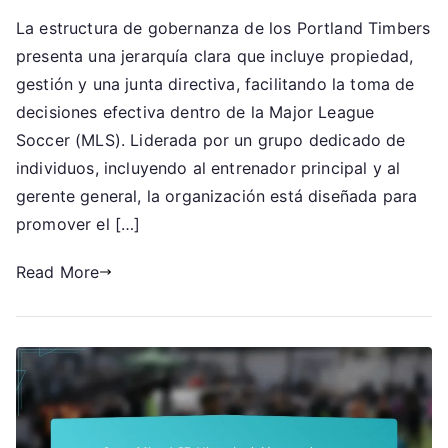
Portland
La estructura de gobernanza de los Portland Timbers
Timbers:
presenta una jerarquía clara que incluye propiedad,
Estructura
de
gestión y una junta directiva, facilitando la toma de
gobernanza,
decisiones efectiva dentro de la Major League
Roles
Soccer (MLS). Liderada por un grupo dedicado de
de
individuos, incluyendo al entrenador principal y al
liderazgo,
gerente general, la organización está diseñada para
Organización
promover el […]
del
equipo
Read More