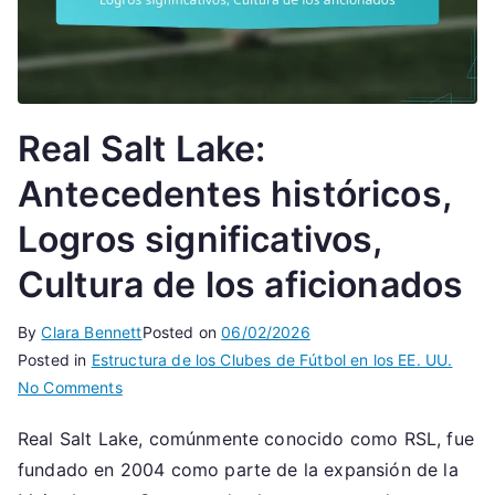
Real Salt Lake:
Antecedentes históricos,
Logros significativos,
Cultura de los aficionados
By
Clara Bennett
Posted on
06/02/2026
Posted in
Estructura de los Clubes de Fútbol en los EE. UU.
on
No Comments
Real
Real Salt Lake, comúnmente conocido como RSL, fue
Salt
fundado en 2004 como parte de la expansión de la
Lake: