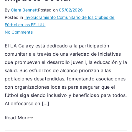
By
Clara Bennett
Posted on
05/02/2026
Posted in
Involucramiento Comunitario de los Clubes de
Fútbol en los EE. UU.
on
No Comments
LA
El LA Galaxy está dedicado a la participación
Galaxy:
comunitaria a través de una variedad de iniciativas
Participación
comunitaria,
que promueven el desarrollo juvenil, la educación y la
Esfuerzos
salud. Sus esfuerzos de alcance priorizan a las
de
poblaciones desatendidas, fomentando asociaciones
divulgación,
con organizaciones locales para asegurar que el
Iniciativas
fútbol siga siendo inclusivo y beneficioso para todos.
de
Al enfocarse en […]
impacto
social
Read More