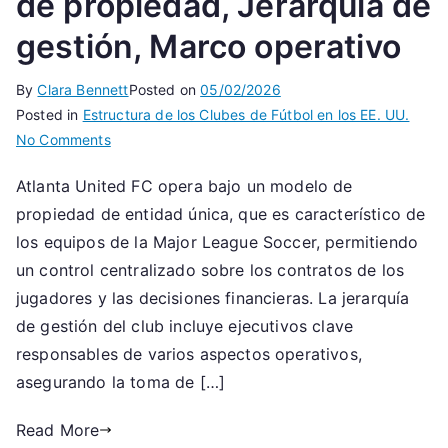
de propiedad, Jerarquía de
gestión, Marco operativo
By
Clara Bennett
Posted on
05/02/2026
Posted in
Estructura de los Clubes de Fútbol en los EE. UU.
on
No Comments
Atlanta
Atlanta United FC opera bajo un modelo de
United
propiedad de entidad única, que es característico de
FC:
Modelo
los equipos de la Major League Soccer, permitiendo
de
un control centralizado sobre los contratos de los
propiedad,
jugadores y las decisiones financieras. La jerarquía
Jerarquía
de gestión del club incluye ejecutivos clave
de
responsables de varios aspectos operativos,
gestión,
asegurando la toma de […]
Marco
operativo
Read More