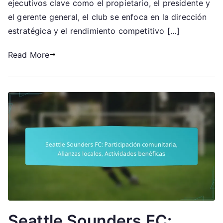
ejecutivos clave como el propietario, el presidente y
ejecutiva,
el gerente general, el club se enfoca en la dirección
Gestión
estratégica y el rendimiento competitivo […]
del
equipo
Read More
Seattle Sounders FC: