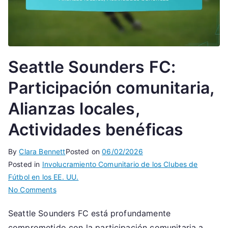
Seattle Sounders FC:
Participación comunitaria,
Alianzas locales,
Actividades benéficas
By
Clara Bennett
Posted on
06/02/2026
Posted in
Involucramiento Comunitario de los Clubes de
Fútbol en los EE. UU.
on
No Comments
Seattle
Seattle Sounders FC está profundamente
Sounders
comprometido con la participación comunitaria a
FC: