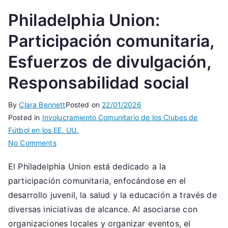
Philadelphia Union:
Participación comunitaria,
Esfuerzos de divulgación,
Responsabilidad social
By
Clara Bennett
Posted on
22/01/2026
Posted in
Involucramiento Comunitario de los Clubes de
Fútbol en los EE. UU.
on
No Comments
Philadelphia
El Philadelphia Union está dedicado a la
Union:
participación comunitaria, enfocándose en el
Participación
comunitaria,
desarrollo juvenil, la salud y la educación a través de
Esfuerzos
diversas iniciativas de alcance. Al asociarse con
de
organizaciones locales y organizar eventos, el