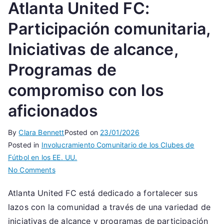
Atlanta United FC:
Participación comunitaria,
Iniciativas de alcance,
Programas de
compromiso con los
aficionados
By
Clara Bennett
Posted on
23/01/2026
Posted in
Involucramiento Comunitario de los Clubes de
Fútbol en los EE. UU.
on
No Comments
Atlanta
Atlanta United FC está dedicado a fortalecer sus
United
lazos con la comunidad a través de una variedad de
FC:
Participación
iniciativas de alcance y programas de participación