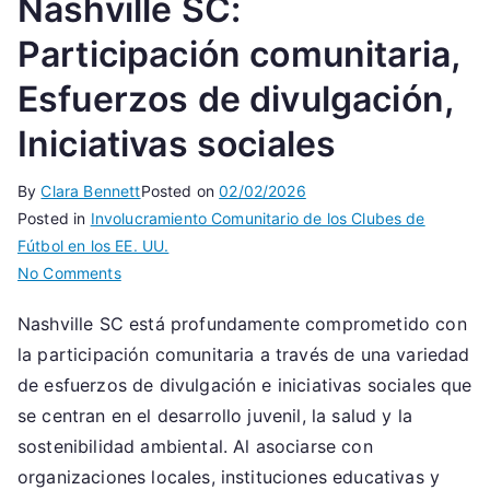
Nashville SC:
Participación comunitaria,
Esfuerzos de divulgación,
Iniciativas sociales
By
Clara Bennett
Posted on
02/02/2026
Posted in
Involucramiento Comunitario de los Clubes de
Fútbol en los EE. UU.
on
No Comments
Nashville
Nashville SC está profundamente comprometido con
SC:
la participación comunitaria a través de una variedad
Participación
comunitaria,
de esfuerzos de divulgación e iniciativas sociales que
Esfuerzos
se centran en el desarrollo juvenil, la salud y la
de
sostenibilidad ambiental. Al asociarse con
divulgación,
organizaciones locales, instituciones educativas y