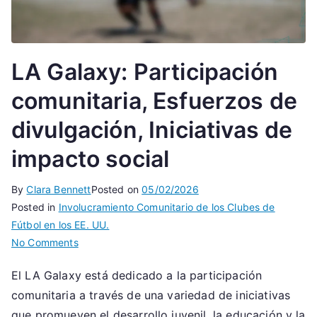
LA Galaxy: Participación
comunitaria, Esfuerzos de
divulgación, Iniciativas de
impacto social
By
Clara Bennett
Posted on
05/02/2026
Posted in
Involucramiento Comunitario de los Clubes de
Fútbol en los EE. UU.
on
No Comments
LA
El LA Galaxy está dedicado a la participación
Galaxy:
comunitaria a través de una variedad de iniciativas
Participación
comunitaria,
que promueven el desarrollo juvenil, la educación y la