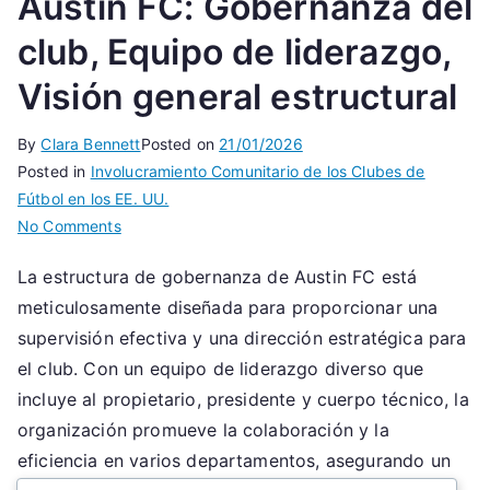
Austin FC: Gobernanza del
club, Equipo de liderazgo,
Visión general estructural
By
Clara Bennett
Posted on
21/01/2026
Posted in
Involucramiento Comunitario de los Clubes de
Fútbol en los EE. UU.
on
No Comments
Austin
La estructura de gobernanza de Austin FC está
FC:
meticulosamente diseñada para proporcionar una
Gobernanza
del
supervisión efectiva y una dirección estratégica para
club,
el club. Con un equipo de liderazgo diverso que
Equipo
incluye al propietario, presidente y cuerpo técnico, la
de
organización promueve la colaboración y la
liderazgo,
eficiencia en varios departamentos, asegurando un
Visión