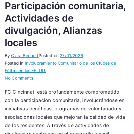
Participación comunitaria,
Actividades de
divulgación, Alianzas
locales
By
Clara Bennett
Posted on
27/01/2026
Posted in
Involucramiento Comunitario de los Clubes de
Fútbol en los EE. UU.
on
No Comments
FC
FC Cincinnati está profundamente comprometido
Cincinnati:
con la participación comunitaria, involucrándose en
Participación
comunitaria,
iniciativas benéficas, programas de voluntariado y
Actividades
asociaciones locales que mejoran la calidad de vida
de
de los residentes. A través de actividades de
divulgación,
divulgación centradas en el desarrollo juvenil,