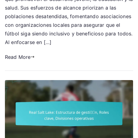
Esfuerzos
salud. Sus esfuerzos de alcance priorizan a las
de
poblaciones desatendidas, fomentando asociaciones
divulgación,
con organizaciones locales para asegurar que el
Iniciativas
fútbol siga siendo inclusivo y beneficioso para todos.
de
Al enfocarse en […]
impacto
social
Read More