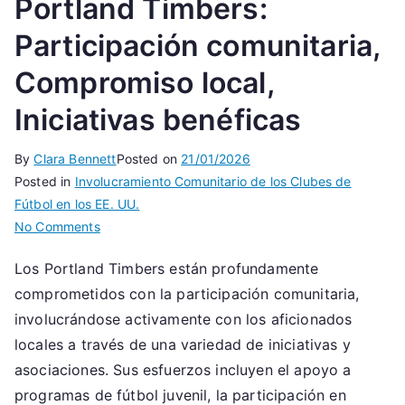
Portland Timbers:
Participación comunitaria,
Compromiso local,
Iniciativas benéficas
By
Clara Bennett
Posted on
21/01/2026
Posted in
Involucramiento Comunitario de los Clubes de
Fútbol en los EE. UU.
on
No Comments
Portland
Los Portland Timbers están profundamente
Timbers:
comprometidos con la participación comunitaria,
Participación
comunitaria,
involucrándose activamente con los aficionados
Compromiso
locales a través de una variedad de iniciativas y
local,
asociaciones. Sus esfuerzos incluyen el apoyo a
Iniciativas
programas de fútbol juvenil, la participación en