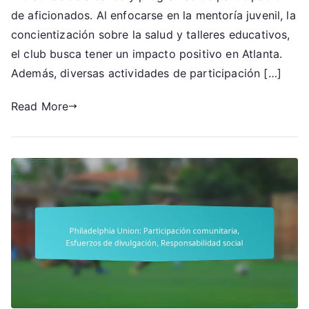
comunitaria,
de aficionados. Al enfocarse en la mentoría juvenil, la
Iniciativas
concientización sobre la salud y talleres educativos,
de
el club busca tener un impacto positivo en Atlanta.
alcance,
Además, diversas actividades de participación […]
Programas
de
Read More
compromiso
con
los
aficionados