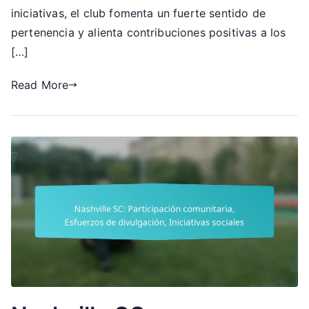
Programas
iniciativas, el club fomenta un fuerte sentido de
de
pertenencia y alienta contribuciones positivas a los
alcance,
[…]
Iniciativas
para
Read More
aficionados