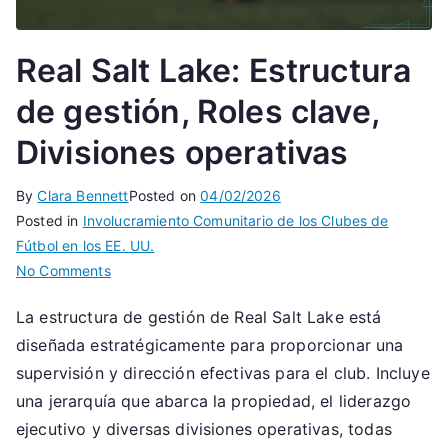
Real Salt Lake: Estructura
de gestión, Roles clave,
Divisiones operativas
By
Clara Bennett
Posted on
04/02/2026
Posted in
Involucramiento Comunitario de los Clubes de
Fútbol en los EE. UU.
on
No Comments
Real
La estructura de gestión de Real Salt Lake está
Salt
diseñada estratégicamente para proporcionar una
Lake:
Estructura
supervisión y dirección efectivas para el club. Incluye
de
una jerarquía que abarca la propiedad, el liderazgo
gestión,
ejecutivo y diversas divisiones operativas, todas
Roles