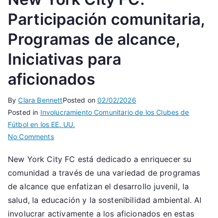
Participación comunitaria,
Programas de alcance,
Iniciativas para
aficionados
By
Clara Bennett
Posted on
02/02/2026
Posted in
Involucramiento Comunitario de los Clubes de
Fútbol en los EE. UU.
on
No Comments
New
New York City FC está dedicado a enriquecer su
York
comunidad a través de una variedad de programas
City
FC:
de alcance que enfatizan el desarrollo juvenil, la
Participación
salud, la educación y la sostenibilidad ambiental. Al
comunitaria,
involucrar activamente a los aficionados en estas