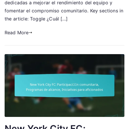
dedicadas a mejorar el rendimiento del equipo y
clave,
fomentar el compromiso comunitario. Key sections in
Divisiones
the article: Toggle ¿Cuál […]
operativas
Read More
New York City FC: