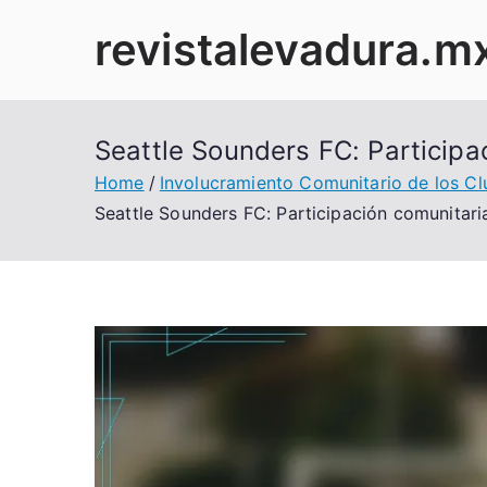
Skip
revistalevadura.m
to
content
Seattle Sounders FC: Participa
Home
Involucramiento Comunitario de los Cl
Seattle Sounders FC: Participación comunitaria