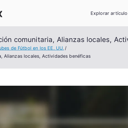
x
Explorar artículo
ción comunitaria, Alianzas locales, Act
ubes de Fútbol en los EE. UU.
, Alianzas locales, Actividades benéficas