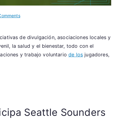
on
Comments
Seattle
Sounders
ciativas de divulgación, asociaciones locales y
FC:
nil, la salud y el bienestar, todo con el
Participación
comunitaria,
naciones y trabajo voluntario
de los
jugadores,
Alianzas
locales,
Actividades
benéficas
ticipa Seattle Sounders