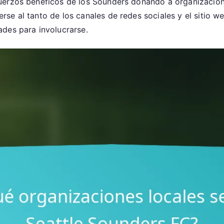
uerzos benéficos de los Sounders donando a organizacione
se al tanto de los canales de redes sociales y el sitio 
des para involucrarse.