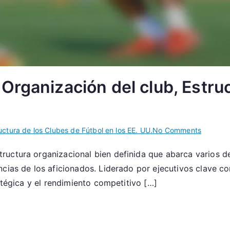
Organización del club, Estruc
on
uctura de los Clubes de Fútbol en los EE. UU.
No Comments
San
ructura organizacional bien definida que abarca varios 
Jose
cias de los aficionados. Liderado por ejecutivos clave com
Earthqu
Organiz
atégica y el rendimiento competitivo […]
del
club,
Estructu