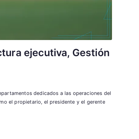
tura ejecutiva, Gestión
departamentos dedicados a las operaciones del
o el propietario, el presidente y el gerente
akes:
ación
ra