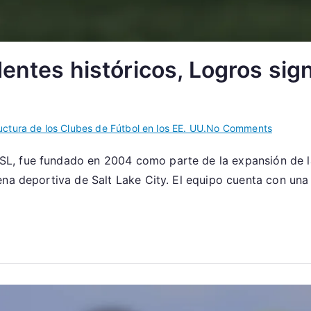
entes históricos, Logros sign
on
uctura de los Clubes de Fútbol en los EE. UU.
No Comments
Real
L, fue fundado en 2004 como parte de la expansión de l
Salt
a deportiva de Salt Lake City. El equipo cuenta con una ri
Lake:
Anteced
histórico
Logros
significa
Cultura
de
los