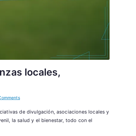
nzas locales,
on
Comments
Seattle
iativas de divulgación, asociaciones locales y
Sounders
nil, la salud y el bienestar, todo con el
FC:
Participación
comunitaria,