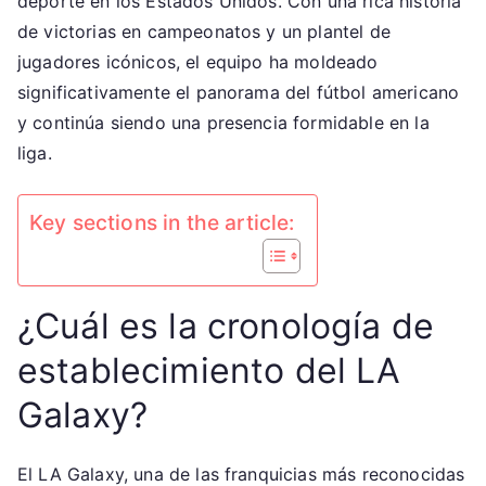
deporte en los Estados Unidos. Con una rica historia
establecimiento,
de victorias en campeonatos y un plantel de
Jugadores
jugadores icónicos, el equipo ha moldeado
icónicos,
significativamente el panorama del fútbol americano
Victorias
y continúa siendo una presencia formidable en la
en
liga.
campeonatos
Key sections in the article:
¿Cuál es la cronología de
establecimiento del LA
Galaxy?
El LA Galaxy, una de las franquicias más reconocidas