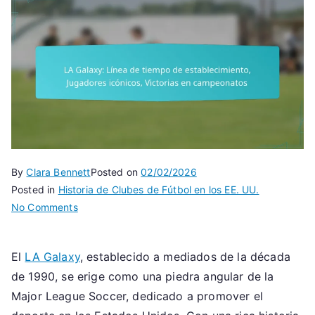
By
Clara Bennett
Posted on
02/02/2026
Posted in
Historia de Clubes de Fútbol en los EE. UU.
on
No Comments
LA
Galaxy:
El
LA Galaxy
, establecido a mediados de la década
Línea
de 1990, se erige como una piedra angular de la
de
tiempo
Major League Soccer, dedicado a promover el
de