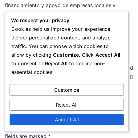
financiamiento y apoyo de empresas locales y
entidades gubernamentales.
We respect your privacy
Cookies help us improve your experience,
deliver personalized content, and analyze
traffic. You can choose which cookies to
Post
Real Salt Lake: Estructura de gestión, Roles clave,
allow by clicking
Customize
. Click
Accept All
Divisiones operativas
navigation
to consent or
Reject All
to decline non-
Atlanta United FC: Modelo de propiedad, Jerarquía d
essential cookies.
e gestión, Marco operativo
Customize
Reject All
Leave a Reply
Accept All
Your email address will not be published.
Required
fields are marked
*