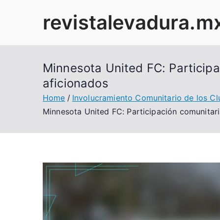
Skip
revistalevadura.m
to
content
Minnesota United FC: Participa
aficionados
Home
Involucramiento Comunitario de los Cl
Minnesota United FC: Participación comunitari