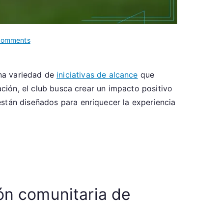
on
Comments
Minnesota
United
na variedad de
iniciativas de alcance
que
FC:
ación, el club busca crear un impacto positivo
Participación
comunitaria,
están diseñados para enriquecer la experiencia
Iniciativas
de
divulgación,
Programas
para
aficionados
ión comunitaria de