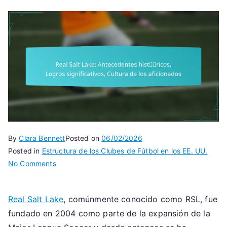
By
Clara Bennett
Posted on
06/02/2026
Posted in
Estructura de los Clubes de Fútbol en los EE. UU.
on
No Comments
Real
Salt
Real Salt Lake
, comúnmente conocido como RSL, fue
Lake:
fundado en 2004 como parte de la expansión de la
Antecedentes
históricos,