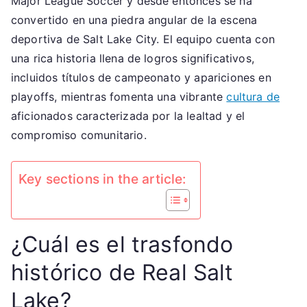
Major League Soccer y desde entonces se ha
Logros
convertido en una piedra angular de la escena
significativos,
deportiva de Salt Lake City. El equipo cuenta con
Cultura
una rica historia llena de logros significativos,
de
incluidos títulos de campeonato y apariciones en
los
playoffs, mientras fomenta una vibrante
cultura de
aficionados
aficionados caracterizada por la lealtad y el
compromiso comunitario.
Key sections in the article:
¿Cuál es el trasfondo
histórico de Real Salt
Lake?