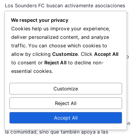
Los Sounders FC buscan activamente asociaciones
con negocios y organizaciones locales para mejorar
We respect your privacy
sus contribuciones a la comunidad. Las
Cookies help us improve your experience,
colaboraciones con restaurantes, minoristas y
deliver personalized content, and analyze
proveedores de servicios locales crean una red de
traffic. You can choose which cookies to
apoyo que beneficia tanto al club como a la
allow by clicking
Customize
. Click
Accept All
economía circundante. Estas asociaciones a menudo
to consent or
Reject All
to decline non-
resultan en promociones conjuntas, eventos de
essential cookies.
recaudación de fondos y oportunidades de
patrocinio que elevan el compromiso comunitario.
Customize
Al priorizar las asociaciones locales, los Sounders
Reject All
ayudan a estimular el crecimiento económico y a
crear una vibrante cultura futbolística en Seattle.
Accept All
Este enfoque no solo fortalece los lazos del club con
la comunidad, sino que también apoya a las