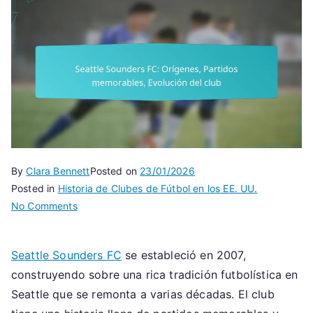
By
Clara Bennett
Posted on
23/01/2026
Posted in
Historia de Clubes de Fútbol en los EE. UU.
on
No Comments
Seattle
Sounders
Seattle Sounders FC
se estableció en 2007,
FC:
construyendo sobre una rica tradición futbolística en
Orígenes,
Partidos
Seattle que se remonta a varias décadas. El club
memorables,