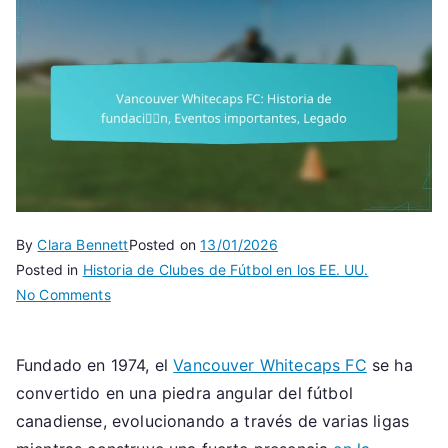
By
Clara Bennett
Posted on
13/01/2026
Posted in
Historia de Clubes de Fútbol en los EE. UU.
on
No Comments
Vancouver
Whitecaps
Fundado en 1974, el
Vancouver Whitecaps FC
se ha
FC:
convertido en una piedra angular del fútbol
Historia
de
canadiense, evolucionando a través de varias ligas
fundación,