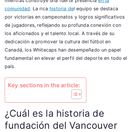
mientras construye una fuerte presencia
en la
Eventos
comunidad
. La rica
historia de
l equipo se destaca
importantes,
por victorias en campeonatos y logros significativos
Legado
de jugadores, reflejando su profunda conexión con
los aficionados y el talento local. A través de su
dedicación a promover la cultura del fútbol en
Canadá, los Whitecaps han desempeñado un papel
fundamental en elevar el perfil del deporte en todo el
país.
Key sections in the article:
¿Cuál es la historia de
fundación del Vancouver