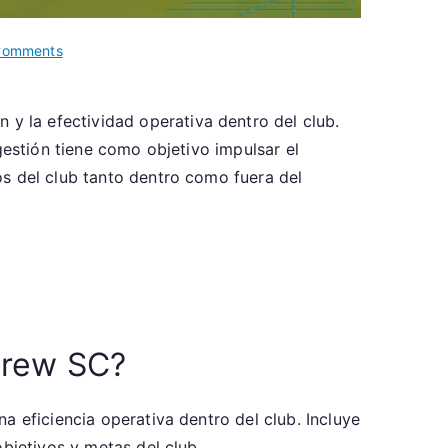
on
Comments
Columbus
Crew
n y la efectividad operativa dentro del club.
SC:
gestión tiene como objetivo impulsar el
Estructura
organizacional,
os del club tanto dentro como fuera del
Roles
de
gestión,
Marco
operativo
Crew SC?
a eficiencia operativa dentro del club. Incluye
bjetivos y metas del club.