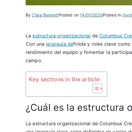
By
Clara Bennett
Posted on
14/01/2026
Posted in
Invo
La
estructura organizacional
de
Columbus Cr
Con una
jerarquía de
finida y roles clave como
rendimiento del equipo y fomentar la particip
campo.
Key sections in the article:
¿Cuál es la estructura
La estructura organizacional de Columbus Crew 
una jerarquía clara, roles definidos en varios