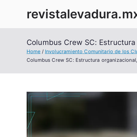
Skip
revistalevadura.m
to
content
Columbus Crew SC: Estructura 
Home
Involucramiento Comunitario de los Cl
Columbus Crew SC: Estructura organizacional,